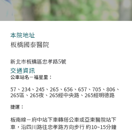
本院地址
板橋國泰醫院
新北市板橋區忠孝路5號
交通資訊
公車站名－福星里：
57、234、245、265、656、657、705、806、
265區、265夜、265經中央路、265經明德路
捷運：
板南線－府中站下車轉搭公車或亞東醫院站下
車，沿四川路往忠孝路方向步行 約10~15分鐘